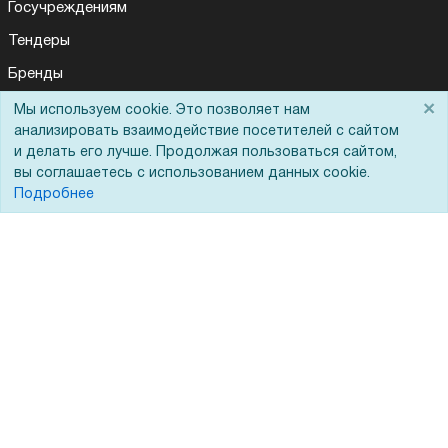
Госучреждениям
Тендеры
Бренды
ЭДО
×
Мы используем cookie. Это позволяет нам
анализировать взаимодействие посетителей с сайтом
и делать его лучше. Продолжая пользоваться сайтом,
вы соглашаетесь с использованием данных cookie.
Помощь
Подробнее
Вопрос-ответ
Реквизиты
Гарантии и возврат
Сервисный центр
Вакансии
Обратная связь
Для Таможенного союза