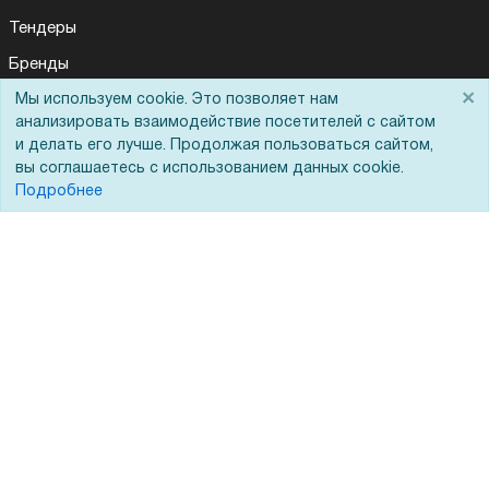
Тендеры
Бренды
×
ЭДО
Мы используем cookie. Это позволяет нам
анализировать взаимодействие посетителей с сайтом
и делать его лучше. Продолжая пользоваться сайтом,
вы соглашаетесь с использованием данных cookie.
Помощь
Подробнее
Вопрос-ответ
Реквизиты
Гарантии и возврат
Сервисный центр
Вакансии
Обратная связь
Для Таможенного союза