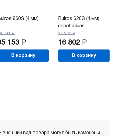
ulros 860S (4 мм)
Bulros 620S (4 мм)
серебряная...
6 241
Р
17 321
Р
35 153
Р
16 802
Р
В корзину
В корзину
 и внешний вид товара могут быть изменены