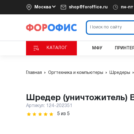
Москва
shop@foroffice.ru
пн-п
КАТАЛОГ
МФУ
ПРИНТЕ
Главная
Оргтехника и компьютеры
Шредеры
Шредер (уничтожитель) 
Артикул:
124-202351
5
из
5