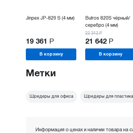
Jinpex JP-829 S (4 мм)
Bulros 820S чёрный/
серебро (4 мм)
22 312
Р
19 361
Р
21 642
Р
В корзину
В корзину
Метки
Шредеры для офиса
Шредеры для пластик
Информация о ценах и наличии товара на с