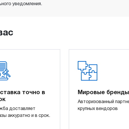
ного уведомления.
вас
ставка точно в
Мировые бренды
ок
Авторизованный партн
жба доставляет
крупных вендоров
азы аккуратно и в срок.