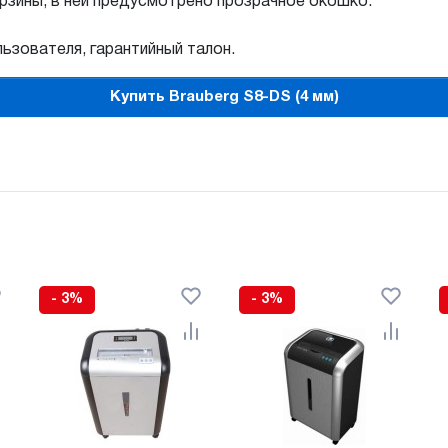
рзины, в ней предусмотрено прозрачное окошко.
ьзователя, гарантийный талон.
Купить Brauberg S8-DS (4 мм)
- 3%
- 3%