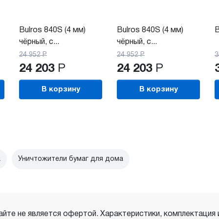
Bulros 840S (4 мм)
Bulros 840S (4 мм)
B
чёрный, с...
чёрный, с...
24 952
Р
24 952
Р
3
24 203
Р
24 203
Р
В корзину
В корзину
а
Уничтожители бумаг для дома
айте не является офертой. Характеристики, комплектация