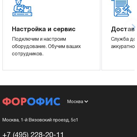
Настройка и сервис
Доставк
Подключим и настроим
Служба до
оборудование. Обучим ваших
аккуратно 
сотрудников.
Москва
Москва, 1-й Вязовский проезд, 5с1
+7 (495) 228-20-11