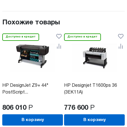
Похожие товары
Доступно в кредит
Доступно в кредит
HP DesignJet Z9+ 44"
HP Designjet T1600ps 36
PostScript...
(3EK11A)
806 010
Р
776 600
Р
В корзину
В корзину