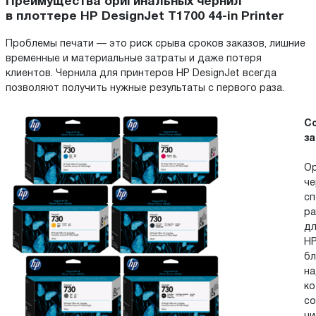
Преимущества оригинальных чернил
в плоттере HP DesignJet T1700 44-in Printer
Проблемы печати — это риск срыва сроков заказов, лишние
временные и материальные затраты и даже потеря
клиентов. Чернила для принтеров HP DesignJet всегда
позволяют получить нужные результаты с первого раза.
С
за
Ор
че
сп
ра
дл
HP
бл
на
ко
со