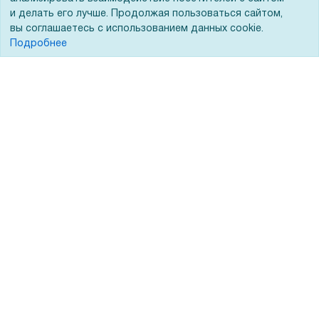
и делать его лучше. Продолжая пользоваться сайтом,
Тендеры
вы соглашаетесь с использованием данных cookie.
Бренды
Подробнее
ЭДО
Помощь
Вопрос-ответ
Реквизиты
Гарантии и возврат
Сервисный центр
Вакансии
Обратная связь
Для Таможенного союза