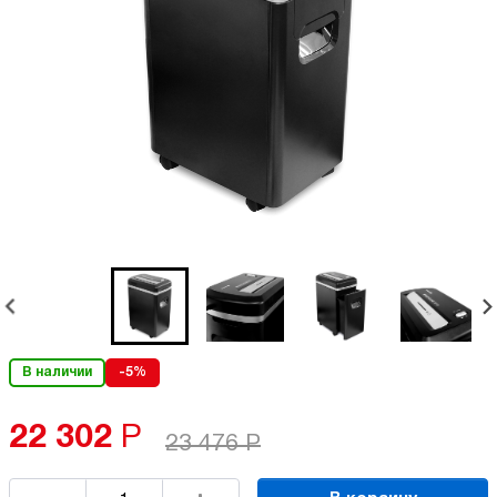
В наличии
-5%
22 302
Р
23 476
Р