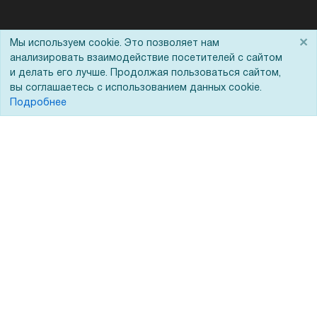
Помощь
×
Мы используем cookie. Это позволяет нам
анализировать взаимодействие посетителей с сайтом
Вопрос-ответ
и делать его лучше. Продолжая пользоваться сайтом,
вы соглашаетесь с использованием данных cookie.
Реквизиты
Подробнее
Гарантии и возврат
Сервисный центр
Вакансии
Обратная связь
Для Таможенного союза
Запрос актов сверки