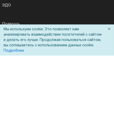
ЭДО
Помощь
×
Мы используем cookie. Это позволяет нам
анализировать взаимодействие посетителей с сайтом
Вопрос-ответ
и делать его лучше. Продолжая пользоваться сайтом,
Реквизиты
вы соглашаетесь с использованием данных cookie.
Подробнее
Гарантии и возврат
Сервисный центр
Вакансии
Обратная связь
Для Таможенного союза
Запрос актов сверки