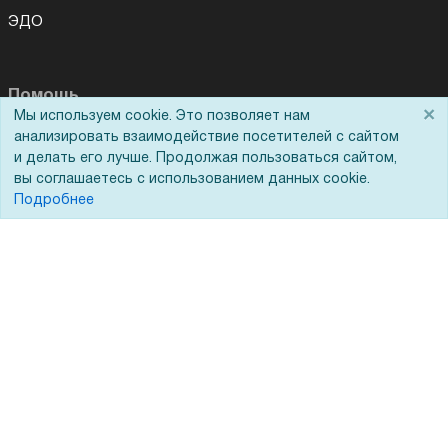
ЭДО
Помощь
×
Мы используем cookie. Это позволяет нам
анализировать взаимодействие посетителей с сайтом
Вопрос-ответ
и делать его лучше. Продолжая пользоваться сайтом,
Реквизиты
вы соглашаетесь с использованием данных cookie.
Подробнее
Гарантии и возврат
Сервисный центр
Вакансии
Обратная связь
Для Таможенного союза
Запрос актов сверки