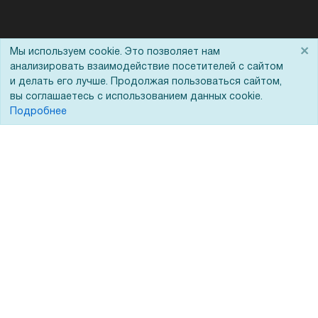
Помощь
×
Мы используем cookie. Это позволяет нам
анализировать взаимодействие посетителей с сайтом
Вопрос-ответ
и делать его лучше. Продолжая пользоваться сайтом,
вы соглашаетесь с использованием данных cookie.
Реквизиты
Подробнее
Гарантии и возврат
Сервисный центр
Вакансии
Обратная связь
Для Таможенного союза
Запрос актов сверки