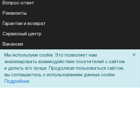
Вопрос-ответ
Реквизиты
Гарантии и возврат
Сервисный центр
Вакансии
×
Обратная связь
Мы используем cookie. Это позволяет нам
Для Вас доступно эксклюзивное приложение при
×
заказе этого товара
анализировать взаимодействие посетителей с сайтом
Для Таможенного союза
и делать его лучше. Продолжая пользоваться сайтом,
вы соглашаетесь с использованием данных cookie.
Получить скидку
Не показывать
Подробнее
Запрос актов сверки
© 2002 - 2026 Форофис – поставки оборудования для бизнеса:
полиграфического, банковского, презентационного и оргтехники
На информационном ресурсе применяются
рекомендательные
технологии