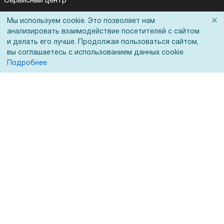
Сервисный центр
Вакансии
×
Мы используем cookie. Это позволяет нам
анализировать взаимодействие посетителей с сайтом
Обратная связь
и делать его лучше. Продолжая пользоваться сайтом,
Для Таможенного союза
вы соглашаетесь с использованием данных cookie.
Подробнее
Запрос актов сверки
© 2002 - 2026 Форофис – поставки оборудования для бизнеса:
полиграфического, банковского, презентационного и оргтехники
На информационном ресурсе применяются
рекомендательные
технологии
Наш сайт защищен с помощью Yandex SmartCaptcha и
соответствует
политике обработки данных
Политика обработки персональных данных
Согласие на обработку персональных данных