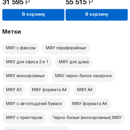
31 595
Р
55 515
Р
В корзину
В корзину
Метки
МФУ с факсом
МФУ периферийные
МФУ для офиса 3 в 1
МФУ для дома
МФУ монохромные
МФУ черно-белое лазерное
МФУ А3
МФУ формата А4
МФУ А4
МФУ с автоподачей бумаги
МФУ формата А4
МФУ с принтером
Черно-белые (монохромные) МФУ