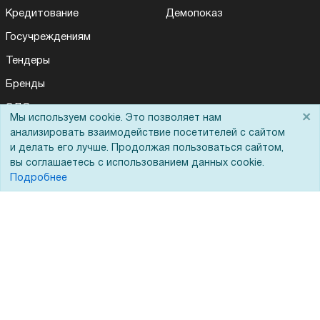
Кредитование
Демопоказ
Госучреждениям
Тендеры
Бренды
ЭДО
×
Мы используем cookie. Это позволяет нам
анализировать взаимодействие посетителей с сайтом
и делать его лучше. Продолжая пользоваться сайтом,
Помощь
вы соглашаетесь с использованием данных cookie.
Подробнее
Вопрос-ответ
Реквизиты
Гарантии и возврат
Сервисный центр
Вакансии
Обратная связь