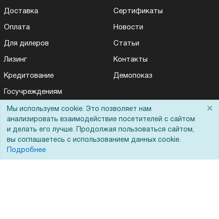
Доставка
Сертификаты
Оплата
Новости
Для дилеров
Статьи
Лизинг
Контакты
Кредитование
Демопоказ
Госучреждениям
×
Тендеры
Мы используем cookie. Это позволяет нам
анализировать взаимодействие посетителей с сайтом
Бренды
и делать его лучше. Продолжая пользоваться сайтом,
вы соглашаетесь с использованием данных cookie.
ЭДО
Подробнее
Помощь
Вопрос-ответ
Реквизиты