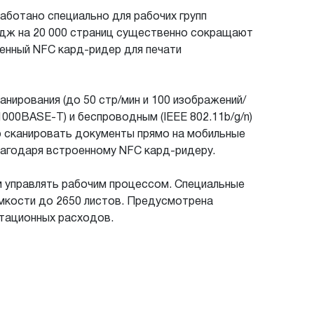
работано специально для рабочих групп
ридж на 20 000 страниц существенно сокращают
енный NFC кард-ридер для печати
нирования (до 50 стр/мин и 100 изображений/
00BASE-T) и беспроводным (IEEE 802.11b/g/n)
 сканировать документы прямо на мобильные
благодаря встроенному NFC кард-ридеру.
м управлять рабочим процессом. Специальные
емкости до 2650 листов. Предусмотрена
атационных расходов.