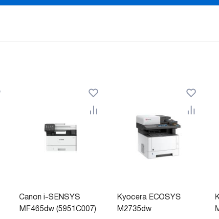
Canon i-SENSYS
Kyocera ECOSYS
MF465dw (5951C007)
M2735dw
M