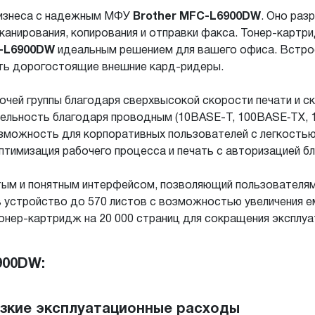
бизнеса с надежным МФУ
Brother MFC-L6900DW
. Оно раз
канирования, копирования и отправки факса. Тонер-карт
C-L6900DW
идеальным решением для вашего офиса. Встро
ть дорогостоящие внешние кард-ридеры.
чей группы благодаря сверхвысокой скорости печати и ска
ельность благодаря проводным (10BASE-T, 100BASE‑TX, 10
можность для корпоративных пользователей с легкостью
 Оптимизация рабочего процесса и печать с авторизацией 
стым и понятным интерфейсом, позволяющий пользователя
 в устройство до 570 листов с возможностью увеличения 
нер-картридж на 20 000 страниц для сокращения эксплу
900DW:
изкие эксплуатационные расходы