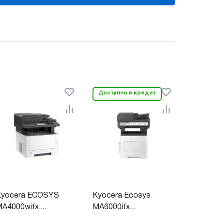
Доступно в кредит
Kyocera ECOSYS
Kyocera Ecosys
A4000wifx,...
MA6000ifx...