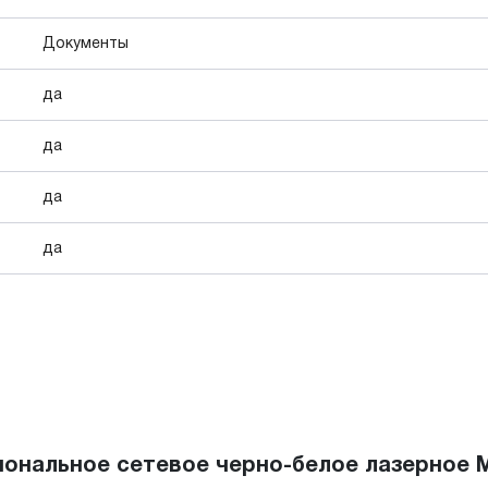
Документы
да
да
да
да
нальное сетевое черно-белое лазерное М