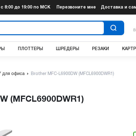
т
с 8:00 до 19:00
по МСК
Перезвоните мне
Доставка и са
В
РЫ
ПЛОТТЕРЫ
ШРЕДЕРЫ
РЕЗАКИ
КАРТ
 для офиса
Brother MFC-L6900DW (MFCL6900DWR1)
0DW (MFCL6900DWR1)