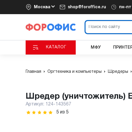
Москва
shop@foroffice.ru
пн-п
КАТАЛОГ
МФУ
ПРИНТЕ
Главная
Оргтехника и компьютеры
Шредеры
Шредер (уничтожитель) 
Артикул:
124-143567
5
из
5