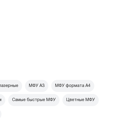
лазерные
МФУ А3
МФУ формата А4
м
Самые быстрые МФУ
Цветные МФУ