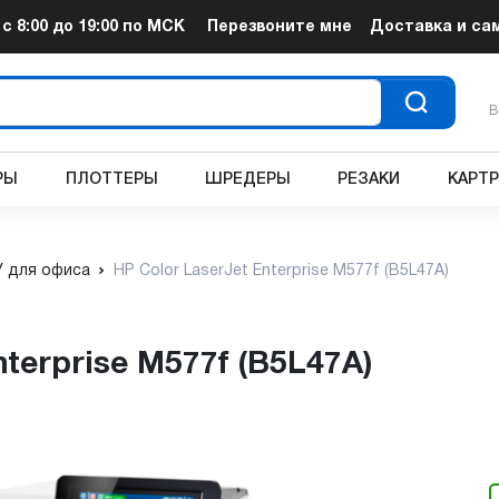
т
с 8:00 до 19:00
по МСК
Перезвоните мне
Доставка и са
В
РЫ
ПЛОТТЕРЫ
ШРЕДЕРЫ
РЕЗАКИ
КАРТ
 для офиса
HP Color LaserJet Enterprise M577f (B5L47A)
nterprise M577f (B5L47A)