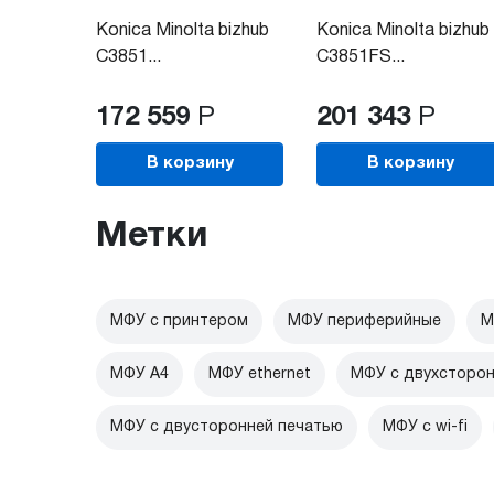
Konica Minolta bizhub
Konica Minolta bizhub
C3851...
C3851FS...
172 559
Р
201 343
Р
В корзину
В корзину
Метки
МФУ с принтером
МФУ периферийные
М
МФУ А4
МФУ ethernet
МФУ с двухсторон
МФУ с двусторонней печатью
МФУ c wi-fi