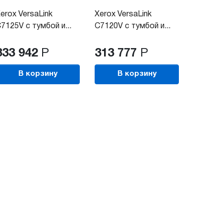
erox VersaLink
Xerox VersaLink
7125V с тумбой и...
C7120V с тумбой и...
333 942
Р
313 777
Р
В корзину
В корзину