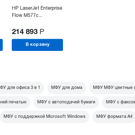
HP LaserJet Enterprise
Flow M577c...
214 893
Р
В корзину
ФУ для офиса 3 в 1
МФУ для дома
МФУ МФУ цветные 
ней печатью
МФУ с автоподачей бумаги
МФУ с факсо
МФУ с поддержкой Microsoft Windows
МФУ формата А4