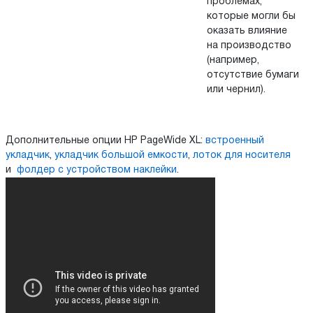
проблемах,
которые могли бы
оказать влияние
на производство
(например,
отсутствие бумаги
или чернил).
Дополнительные опции HP PageWide XL:
встроенный
укладчик
,
укладчик большой емкости
,
лоток для носителя
и
фолдер с устройством наклейки
.