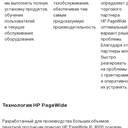
им выполнять полную
техобслуживания,
определяет 
установку продуктов,
обеспечивая тем
торгового
обучение
самым
партнера
пользователей
предсказуемую
HP PageWide
и текущее
производительность.
оптимальный
обслуживание
вариант реш
оборудования.
проблемы.
Благодаря э
партнеры мо
быстро
реагировать
на проблемы
с принтерам
и оперативно
их устранять.
Технология HP PageWide
Разработанный для производства больших объемов
печатной продукции принтер HP PageWide XL 8000 основан