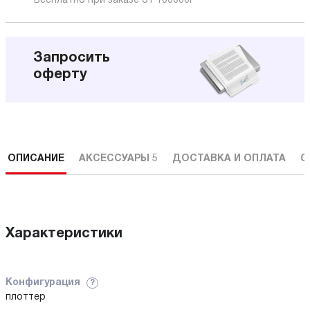
Бесплатно при заказе от 100000
Р
Запросить
оферту
ОПИСАНИЕ
АКСЕССУАРЫ
5
ДОСТАВКА И ОПЛАТА
С
Характеристики
Конфигурация
?
плоттер