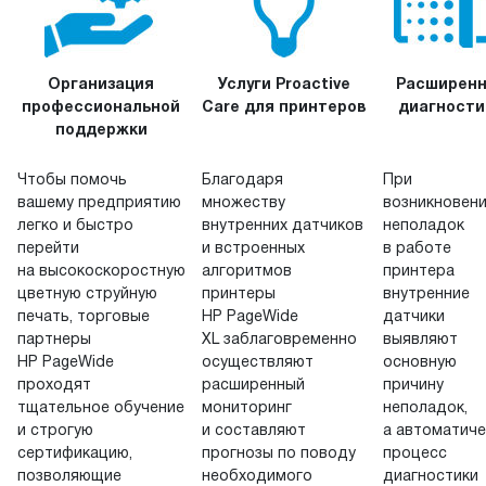
Организация
Услуги Proactive
Расширенн
профессиональной
Care для принтеров
диагности
поддержки
Чтобы помочь
Благодаря
При
вашему предприятию
множеству
возникновен
легко и быстро
внутренних датчиков
неполадок
перейти
и встроенных
в работе
на высокоскоростную
алгоритмов
принтера
цветную струйную
принтеры
внутренние
печать, торговые
HP PageWide
датчики
партнеры
XL заблаговременно
выявляют
HP PageWide
осуществляют
основную
проходят
расширенный
причину
тщательное обучение
мониторинг
неполадок,
и строгую
и составляют
а автоматиче
сертификацию,
прогнозы по поводу
процесс
позволяющие
необходимого
диагностики