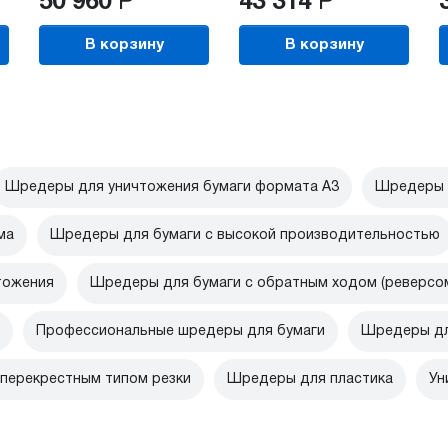
50 960
Р
43 314
Р
В корзину
В корзину
Шредеры для уничтожения бумаги формата А3
Шредеры 
ма
Шредеры для бумаги с высокой производительностью
тожения
Шредеры для бумаги с обратным ходом (реверсо
Профессиональные шредеры для бумаги
Шредеры дл
перекрестным типом резки
Шредеры для пластика
Ун