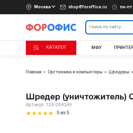
Москва
shop@foroffice.ru
пн-п
КАТАЛОГ
МФУ
ПРИНТЕ
Главная
Оргтехника и компьютеры
Шредеры
Шредер (уничтожитель) O
Артикул:
124-094349
5
из
5