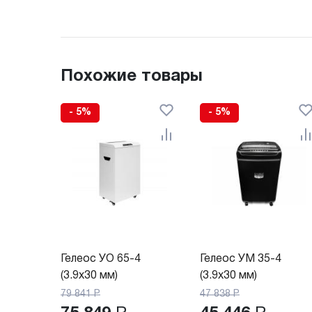
Похожие товары
- 5%
- 5%
Гелеос УО 65-4
Гелеос УМ 35-4
(3.9x30 мм)
(3.9x30 мм)
79 841
Р
47 838
Р