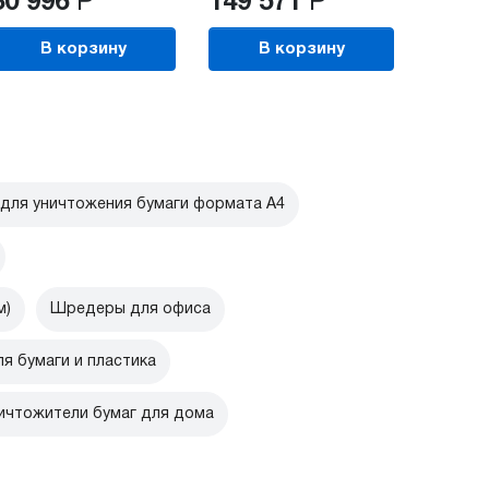
30 996
Р
149 571
Р
В корзину
В корзину
для уничтожения бумаги формата А4
м)
Шредеры для офиса
я бумаги и пластика
ичтожители бумаг для дома