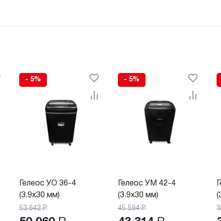
- 5%
- 5%
Гелеос УО 36-4
Гелеос УМ 42-4
Г
(3.9x30 мм)
(3.9x30 мм)
(
53 642
Р
45 594
Р
3