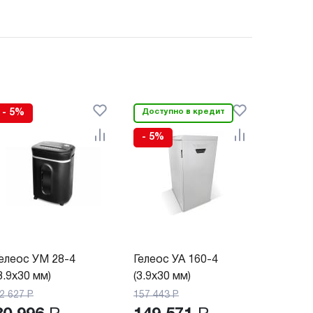
- 5%
Доступно в кредит
- 5%
елеос УМ 28-4
Гелеос УА 160-4
3.9x30 мм)
(3.9x30 мм)
2 627
Р
157 443
Р