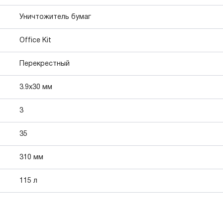
Уничтожитель бумаг
Office Kit
Перекрестный
3.9x30 мм
3
35
310 мм
115 л