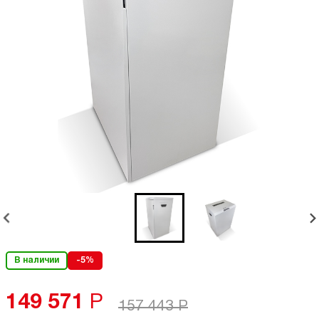
В наличии
-5%
149 571
Р
157 443
Р