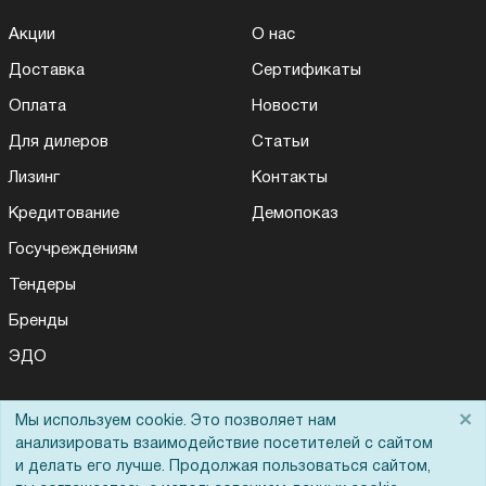
Акции
О нас
Доставка
Сертификаты
Оплата
Новости
Для дилеров
Статьи
Лизинг
Контакты
Кредитование
Демопоказ
Госучреждениям
Тендеры
Бренды
ЭДО
×
Мы используем cookie. Это позволяет нам
Помощь
анализировать взаимодействие посетителей с сайтом
и делать его лучше. Продолжая пользоваться сайтом,
Вопрос-ответ