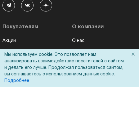
Покупателям
О компании
Акции
О нас
Доставка
Сертификаты
×
Мы используем cookie. Это позволяет нам
Оплата
Новости
анализировать взаимодействие посетителей с сайтом
и делать его лучше. Продолжая пользоваться сайтом,
Для дилеров
Статьи
вы соглашаетесь с использованием данных cookie.
Подробнее
Лизинг
Контакты
Кредитование
Демопоказ
Госучреждениям
Тендеры
Бренды
ЭДО