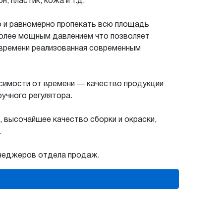
, пластик, кожа и т.д.
о и равномерно пропекать всю площадь
более мощным давлением что позволяет
и времени реализованная современным
исимости от времени — качество продукции
учного регулятора.
 высочайшее качество сборки и окраски,
.
енеджеров отдела продаж.