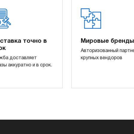
ставка точно в
Мировые бренды
ок
Авторизованный партн
жба доставляет
крупных вендоров
азы аккуратно и в срок.