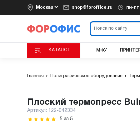
Москва
shop@foroffice.ru
пн-п
КАТАЛОГ
МФУ
ПРИНТЕ
Главная
Полиграфическое оборудование
Терм
Плоский термопресс Bulr
Артикул:
122-042334
5
из
5