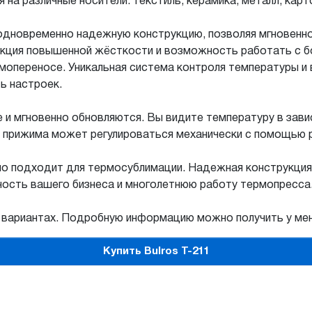
а различные носители: текстиль, керамика, металл, картон
 одновременно надежную конструкцию, позволяя мгновенн
рукция повышенной жёсткости и возможность работать с 
рмопереносе. Уникальная система контроля температуры 
ь настроек.
 и мгновенно обновляются. Вы видите температуру в зав
 прижима может регулироваться механически с помощью р
но подходит для термосублимации. Надежная конструкция,
ность вашего бизнеса и многолетнюю работу термопресса
х вариантах. Подробную информацию можно получить у м
Купить Bulros T-211