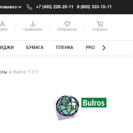
мовывоз
+7 (495) 228-20-11
8 (800) 333-10-11
ойти
Сравнение
Избранное
Корзина
РИДЖИ
БУМАГА
ПЛЕНКА
PRO
ссы
Bulros T-211