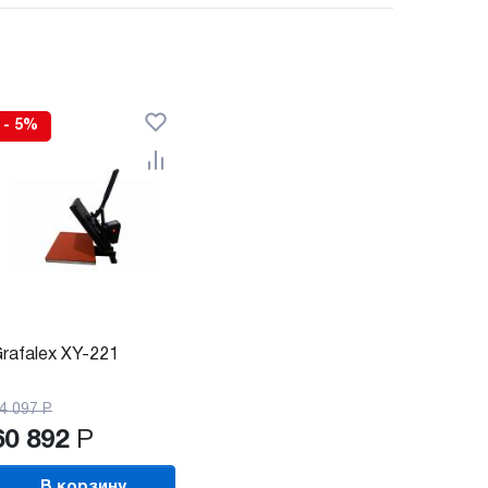
- 5%
rafalex XY-221
4 097
Р
60 892
Р
В корзину