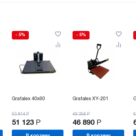
- 5%
- 5%
Grafalex 40x60
Grafalex XY-201
G
53 814
Р
49 358
Р
6
51 123
Р
46 890
Р
В корзину
В корзину