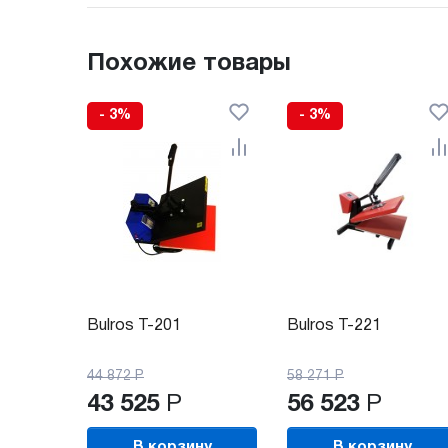
Похожие товары
- 3%
- 3%
Bulros T-201
Bulros T-221
44 872
Р
58 271
Р
43 525
Р
56 523
Р
В корзину
В корзину