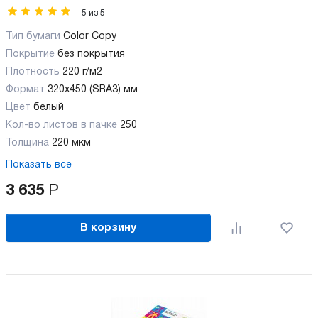
5
из
5
Тип бумаги
Color Copy
Покрытие
без покрытия
Плотность
220 г/м2
Формат
320x450 (SRA3) мм
Цвет
белый
Кол-во листов в пачке
250
Толщина
220 мкм
Показать все
3 635
Р
В корзину