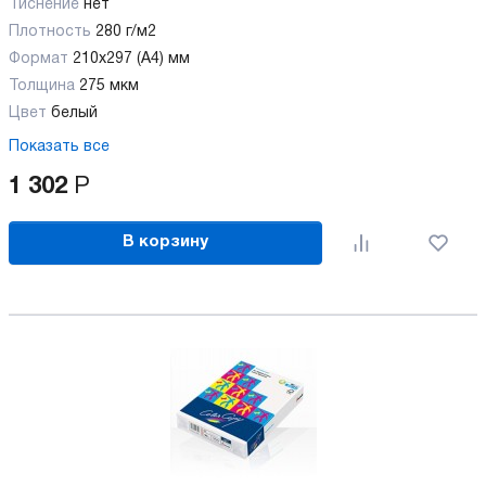
Тиснение
нет
Плотность
280 г/м2
Формат
210x297 (А4) мм
Толщина
275 мкм
Цвет
белый
Показать все
1 302
Р
В корзину