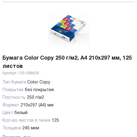
Бумага Color Copy 250 г/м2, А4 210x297 мм, 125
листов
Артикул:
103-008826
Тип бумаги
Color Copy
Покрытие
без покрытия
Плотность
250 г/м2
Формат
210x297 (А4) мм
Цвет
белый
Кол-во листов в пачке
125
Толщина
245 мкм