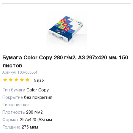
Бумага Color Copy 280 г/м2, А3 297x420 мм, 150
листов
Артикул:
103-008831
5
из
5
Тип бумаги
Color Copy
Покрытие
без покрытия
Тиснение
нет
Плотность
280 г/м2
Формат
297x420 (А3) мм
Толщина
275 мкм