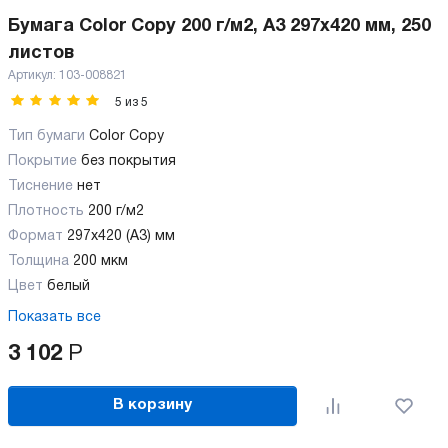
Бумага Color Copy 200 г/м2, А3 297x420 мм, 250
листов
Артикул:
103-008821
5
из
5
Тип бумаги
Color Copy
Покрытие
без покрытия
Тиснение
нет
Плотность
200 г/м2
Формат
297x420 (А3) мм
Толщина
200 мкм
Цвет
белый
Показать все
3 102
Р
В корзину