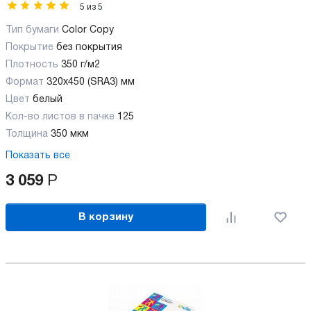
5
из
5
Тип бумаги
Color Copy
Покрытие
без покрытия
Плотность
350 г/м2
Формат
320x450 (SRA3) мм
Цвет
белый
Кол-во листов в пачке
125
Толщина
350 мкм
Показать все
3 059
Р
В корзину