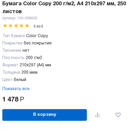
Бумага Color Copy 200 г/м2, А4 210x297 мм, 250
листов
Артикул:
103-008820
5
из
5
Тип бумаги
Color Copy
Покрытие
без покрытия
Тиснение
нет
Плотность
200 г/м2
Формат
210x297 (А4) мм
Толщина
200 мкм
Цвет
белый
Показать все
1 478
Р
В корзину