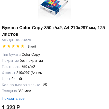
Бумага Color Copy 350 г/м2, А4 210x297 мм, 125
листов
Артикул:
103-008836
5
из
5
Тип бумаги
Color Copy
Покрытие
без покрытия
Плотность
350 г/м2
Формат
210x297 (А4) мм
Цвет
белый
Кол-во листов в пачке
125
Толщина
350 мкм
Показать все
1 323
Р