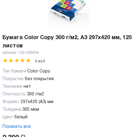
Бумага Color Copy 300 г/м2, А3 297x420 мм, 125
листов
Артикул:
103-008834
5
из
5
Тип бумаги
Color Copy
Покрытие
без покрытия
Тиснение
нет
Плотность
300 г/м2
Формат
297x420 (А3) мм
Толщина
305 мкм
Цвет
белый
Показать все