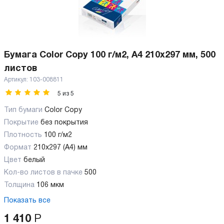
Бумага Color Copy 100 г/м2, А4 210x297 мм, 500
листов
Артикул:
103-008811
5
из
5
Тип бумаги
Color Copy
Покрытие
без покрытия
Плотность
100 г/м2
Формат
210x297 (А4) мм
Цвет
белый
Кол-во листов в пачке
500
Толщина
106 мкм
Показать все
1 410
Р