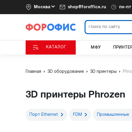
Москва
shop@foroffice.ru
пн-п
КАТАЛОГ
МФУ
ПРИНТЕ
Главная
3D оборудование
3D принтеры
Phr
3D принтеры Phrozen
Порт Ethernet
FDM
Промышленные