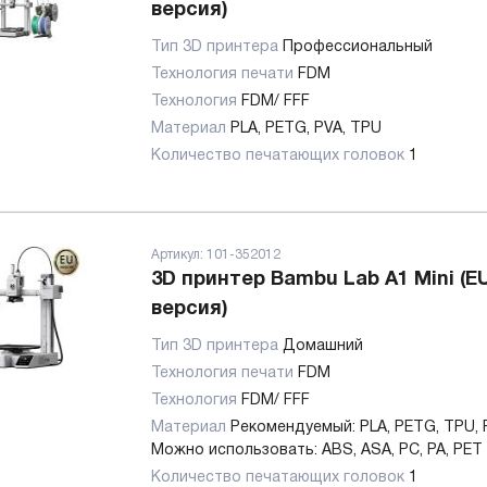
версия)
Тип 3D принтера
Профессиональный
Технология печати
FDM
Технология
FDM/ FFF
Материал
PLA, PETG, PVA, TPU
Количество печатающих головок
1
Артикул:
101-352012
3D принтер Bambu Lab А1 Mini (E
версия)
Тип 3D принтера
Домашний
Технология печати
FDM
Технология
FDM/ FFF
Материал
Рекомендуемый: PLA, PETG, TPU, 
Можно использовать: ABS, ASA, PC, PA, PET
Количество печатающих головок
1