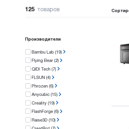
125
товаров
Сортир
Производители
Bambu Lab
(19)
Flying Bear
(2)
QIDI Tech
(7)
FLSUN
(4)
Phrozen
(6)
Anycubic
(15)
Creality
(19)
FlashForge
(6)
Raise3D
(10)
CreatBot
(7)