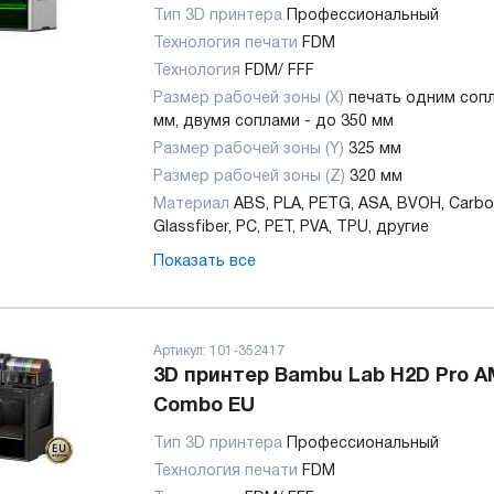
Тип 3D принтера
Профессиональный
Технология печати
FDM
Технология
FDM/ FFF
Размер рабочей зоны (X)
печать одним сопл
мм, двумя соплами - до 350 мм
Размер рабочей зоны (Y)
325 мм
Размер рабочей зоны (Z)
320 мм
Материал
ABS, PLA, PETG, ASA, BVOH, Carbo
Glassfiber, PC, PET, PVA, TPU, другие
Показать все
Артикул:
101-352417
3D принтер Bambu Lab H2D Pro 
Combo EU
Тип 3D принтера
Профессиональный
Технология печати
FDM