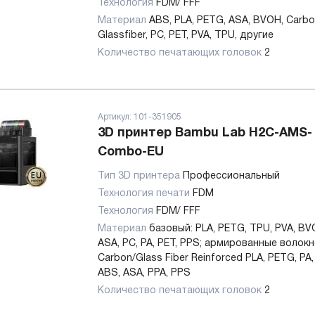
Технология
FDM/ FFF
Материал
ABS, PLA, PETG, ASA, BVOH, Carbo
Glassfiber, PC, PET, PVA, TPU, другие
Количество печатающих головок
2
Артикул:
101-351905
3D принтер Bambu Lab H2C-AMS-
Combo-EU
Тип 3D принтера
Профессиональный
Технология печати
FDM
Технология
FDM/ FFF
Материал
базовый: PLA, PETG, TPU, PVA, BV
ASA, PC, PA, PET, PPS; армированные волокн
Carbon/Glass Fiber Reinforced PLA, PETG, PA,
ABS, ASA, PPA, PPS
Количество печатающих головок
2