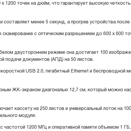
 x 1200 точек на дюйм, что гарантирует высокую четкост
 составляет менее 5 секунд, а прогрев устройства после 
сканирование с оптическим разрешением до 600 x 600 точ
-белом двустороннем режиме она достигает 100 изображен
 подачи документов (АПД) на 50 листов.
ростной USB 2.0, гигабитный Ethernet и беспроводной мо
рным ЖК-экраном диагональю 12,7 см, который можно на
ючает кассету на 250 листов и универсальный лоток на 1
ельного модуля.
 с частотой 1200 МГц и оперативной памяти объемом 1 Г