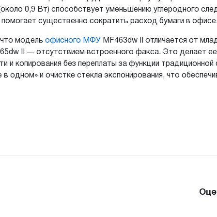
(около 0,9 Вт) способствует уменьшению углеродного след
 помогает существенно сократить расход бумаги в офисе
, что модель
офисного МФУ
MF463dw II отличается от мла
F465dw II — отсутствием встроенного факса. Это делает е
и и копирования без переплаты за функции традиционной
 в одном» и очистке стекла экспонирования, что обеспеч
Оце