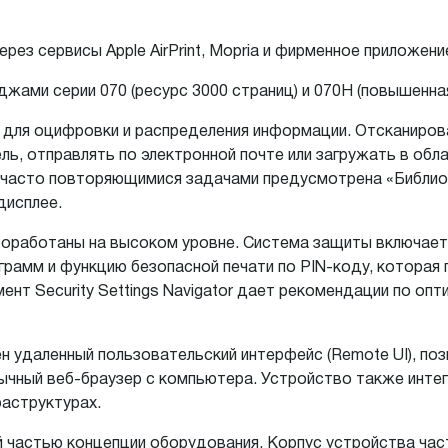
ез сервисы Apple AirPrint, Mopria и фирменное приложени
ами серии 070 (ресурс 3000 страниц) и 070H (повышенная
 для оцифровки и распределения информации. Отсканиро
, отправлять по электронной почте или загружать в обла
 с часто повторяющимися задачами предусмотрена «Библио
дисплее.
роработаны на высоком уровне. Система защиты включает 
ограмм и функцию безопасной печати по PIN-коду, котор
ент Security Settings Navigator дает рекомендации по о
 удаленный пользовательский интерфейс (Remote UI), по
чный веб-браузер с компьютера. Устройство также интегрир
раструктурах.
частью концепции оборудования. Корпус устройства част