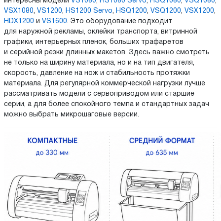
интересны модели
VS1080
,
HS1080 Servo
,
HSQ1080
,
VSQ1080
,
VSX1080
,
VS1200
,
HS1200 Servo
,
HSQ1200
,
VSQ1200
,
VSX1200
,
HDX1200
и
VS1600
. Это оборудование подходит
для наружной рекламы, оклейки транспорта, витринной
графики, интерьерных пленок, больших трафаретов
и серийной резки длинных макетов. Здесь важно смотреть
не только на ширину материала, но и на тип двигателя,
скорость, давление на нож и стабильность протяжки
материала. Для регулярной коммерческой нагрузки лучше
рассматривать модели с сервоприводом или старшие
серии, а для более спокойного темпа и стандартных задач
можно выбрать микрошаговые версии.