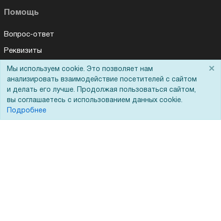
Помощь
Вопрос-ответ
Реквизиты
Гарантии и возврат
×
Мы используем cookie. Это позволяет нам
анализировать взаимодействие посетителей с сайтом
Сервисный центр
и делать его лучше. Продолжая пользоваться сайтом,
Вакансии
вы соглашаетесь с использованием данных cookie.
Подробнее
Обратная связь
Для Таможенного союза
Запрос актов сверки
© 2002 - 2026 Форофис – поставки оборудования для бизнеса: