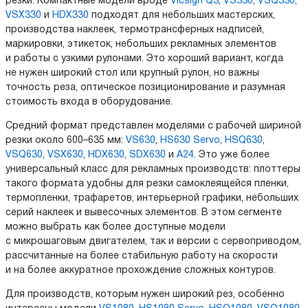
резки. Компактные модели вроде
Vicsign Q3
,
VS330
,
VSQ330
,
VSX330
и
HDX330
подходят для небольших мастерских,
производства наклеек, термотрансферных надписей,
маркировки, этикеток, небольших рекламных элементов
и работы с узкими рулонами. Это хороший вариант, когда
не нужен широкий стол или крупный рулон, но важны
точность реза, оптическое позиционирование и разумная
стоимость входа в оборудование.
Средний формат представлен моделями с рабочей шириной
резки около 600–635 мм:
VS630
,
HS630 Servo
,
HSQ630
,
VSQ630
,
VSX630
,
HDX630
,
SDX630
и
A24
. Это уже более
универсальный класс для рекламных производств: плоттеры
такого формата удобны для резки самоклеящейся пленки,
термопленки, трафаретов, интерьерной графики, небольших
серий наклеек и вывесочных элементов. В этом сегменте
можно выбрать как более доступные модели
с микрошаговым двигателем, так и версии с сервоприводом,
рассчитанные на более стабильную работу на скорости
и на более аккуратное прохождение сложных контуров.
Для производств, которым нужен широкий рез, особенно