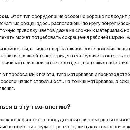
ром.
Этот тип оборудования особенно хорошо подходит д
 печатные секции здесь расположены по кругу вокруг мас
 точную приводку цветов даже на сложных материалах, н
я печать может потребовать сокращения рабочей ширины 
ы компактны, но имеют вертикальное расположение печатны
анции по сложной траектории, что затрудняет контроль к
тными материалами, но не подходят для тонких пленок из
 от требований к печати, типа материалов и производств
обеспечивают стабильность на тонких материалах, а сек
вления.
ться в эту технологию?
флексографического оборудования закономерно возникае
мысленный ответ, нужно трезво оценить как технологичес