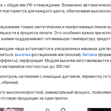
 + обдув или УФ-отверждение. Возможно автоматическое
л повторяется для каждого цвета, обеспечивая высокоско
льзования тонких синтетических и неупрочненных пленок 
ильности в процессе печати. Это особенно важно при исп
е валики поддерживают оптимальную температуру, пред
модули чаще встречаются в узкорулонных машинах для пр
лняться:
высечка
(ротационная или плоская),
биговка
(форми
эффекты), перфорация. Модули высечки изготавливаются и
 материалов плотностью до 300 г/м².
контроль натяжения с помощью датчиков, перемотку гот
 обрезки).
то высокоскоростной, универсальный процесс, позволяющ
 готовую продукцию за один прогон.