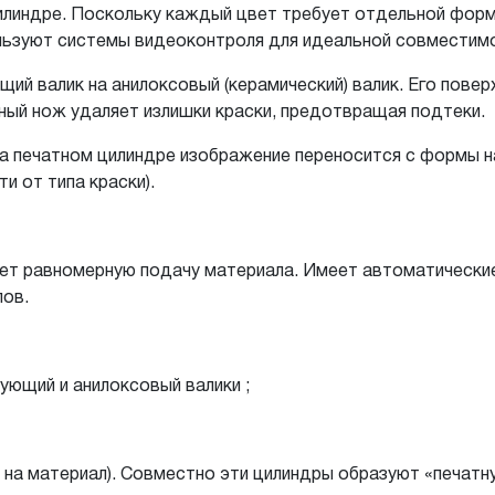
линдре. Поскольку каждый цвет требует отдельной формы
льзуют системы видеоконтроля для идеальной совместим
щий валик на анилоксовый (керамический) валик. Его пове
ный нож удаляет излишки краски, предотвращая подтеки.
а печатном цилиндре изображение переносится с формы н
и от типа краски).
т равномерную подачу материала. Имеет автоматические
лов.
ующий и анилоксовый валики ;
на материал). Совместно эти цилиндры образуют «печатн