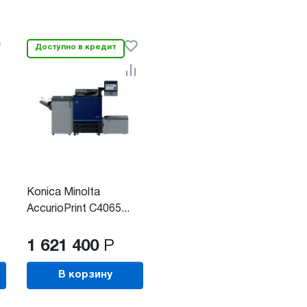
Доступно в кредит
Konica Minolta
AccurioPrint C4065...
1 621 400
Р
В корзину