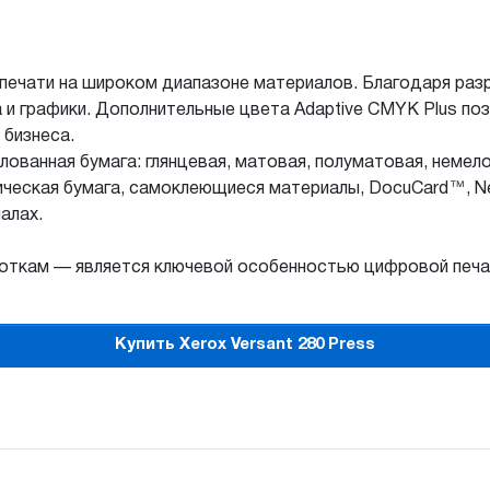
о печати на широком диапазоне материалов. Благодаря ра
а и графики. Дополнительные цвета Adaptive CMYK Plus по
 бизнеса.
лованная бумага: глянцевая, матовая, полуматовая, немело
тическая бумага, самоклеющиеся материалы, DocuCard™, Ne
алах.
лоткам — является ключевой особенностью цифровой печат
Купить Xerox Versant 280 Press