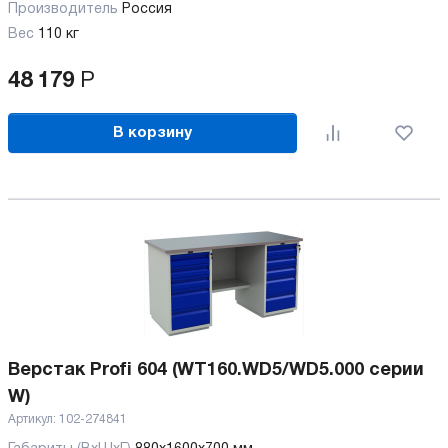
Производитель
Россия
Вес
110 кг
48 179
Р
В корзину
Верстак Profi 604 (WT160.WD5/WD5.000 серии
W)
Артикул:
102-274841