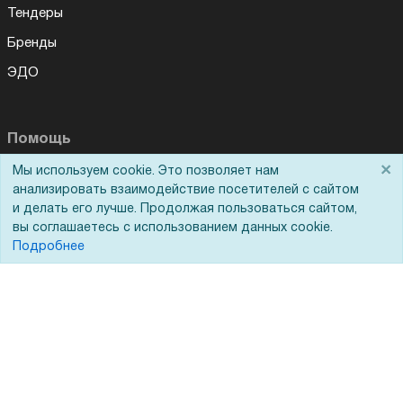
Тендеры
Бренды
ЭДО
Помощь
×
Мы используем cookie. Это позволяет нам
Вопрос-ответ
анализировать взаимодействие посетителей с сайтом
и делать его лучше. Продолжая пользоваться сайтом,
Реквизиты
вы соглашаетесь с использованием данных cookie.
Гарантии и возврат
Подробнее
Сервисный центр
Вакансии
Обратная связь
Для Таможенного союза