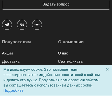
Задать вопрос
Покупателям
О компании
Акции
О нас
Доставка
Сертификаты
×
Мы используем cookie. Это позволяет нам
Оплата
Новости
анализировать взаимодействие посетителей с сайтом
Для дилеров
Статьи
и делать его лучше. Продолжая пользоваться сайтом,
вы соглашаетесь с использованием данных cookie.
Лизинг
Контакты
Подробнее
Кредитование
Демопоказ
Госучреждениям
Тендеры