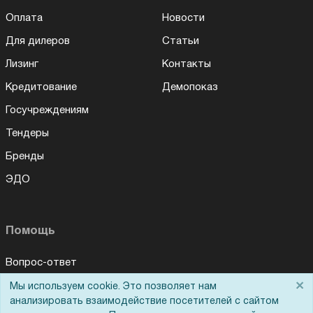
Оплата
Новости
Для дилеров
Статьи
Лизинг
Контакты
Кредитование
Демопоказ
Госучреждениям
Тендеры
Бренды
ЭДО
Помощь
Вопрос-ответ
×
Реквизиты
Мы используем cookie. Это позволяет нам
анализировать взаимодействие посетителей с сайтом
Гарантии и возврат