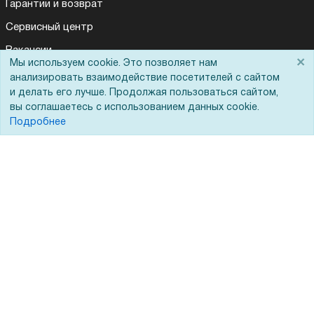
Гарантии и возврат
Сервисный центр
Вакансии
×
Мы используем cookie. Это позволяет нам
Обратная связь
анализировать взаимодействие посетителей с сайтом
и делать его лучше. Продолжая пользоваться сайтом,
Для Таможенного союза
вы соглашаетесь с использованием данных cookie.
Подробнее
Запрос актов сверки
© 2002 - 2026 Форофис – поставки оборудования для бизнеса:
полиграфического, банковского, презентационного и оргтехники
На информационном ресурсе применяются
рекомендательные
технологии
Наш сайт защищен с помощью Yandex SmartCaptcha и
соответствует
политике обработки данных
Политика обработки персональных данных