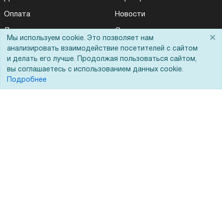
Оплата
Новости
Для дилеров
Статьи
×
Мы используем cookie. Это позволяет нам
Лизинг
Контакты
анализировать взаимодействие посетителей с сайтом
и делать его лучше. Продолжая пользоваться сайтом,
Кредитование
Демопоказ
вы соглашаетесь с использованием данных cookie.
Госучреждениям
Подробнее
Тендеры
Бренды
ЭДО
Помощь
Вопрос-ответ
Реквизиты
Гарантии и возврат