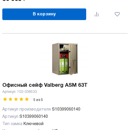
В корзину
Офисный сейф Valberg ASM 63T
Артикул:
102-038533
5
из
5
Артикул производителя
S10399060140
Артикул
S10399060140
Тип замка
Ключевой