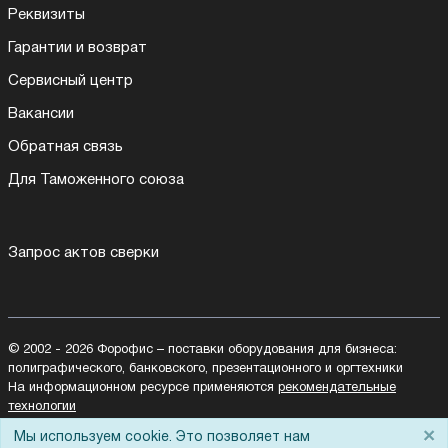
Реквизиты
Гарантии и возврат
Сервисный центр
Вакансии
Обратная связь
Для Таможенного союза
Запрос актов сверки
© 2002 - 2026 Форофис – поставки оборудования для бизнеса:
полиграфического, банковского, презентационного и оргтехники
На информационном ресурсе применяются
рекомендательные
технологии
Наш сайт защищен с помощью Yandex SmartCaptcha и
×
Мы используем cookie. Это позволяет нам
соответствует
политике обработки данных