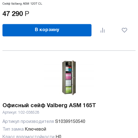
Сейф Valberg ASM 120T CL
47 290
Р
В корзину
Офисный сейф Valberg ASM 165T
Артикул:
102-038528
Артикул производителя
S10399150540
Тип замка
Ключевой
Класс взломостойкости
H0