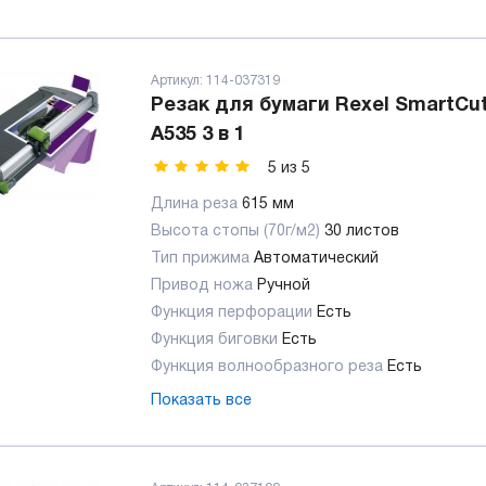
Артикул:
114-037319
Резак для бумаги Rexel SmartCut
A535 3 в 1
5
из
5
Длина реза
615 мм
Высота стопы (70г/м2)
30 листов
Тип прижима
Автоматический
Привод ножа
Ручной
Функция перфорации
Есть
Функция биговки
Есть
Функция волнообразного реза
Есть
Показать все