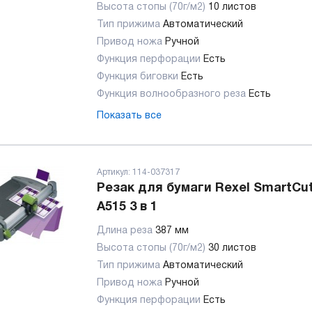
Высота стопы (70г/м2)
10 листов
Тип прижима
Автоматический
Привод ножа
Ручной
Функция перфорации
Есть
Функция биговки
Есть
Функция волнообразного реза
Есть
Показать все
Артикул:
114-037317
Резак для бумаги Rexel SmartCut
A515 3 в 1
Длина реза
387 мм
Высота стопы (70г/м2)
30 листов
Тип прижима
Автоматический
Привод ножа
Ручной
Функция перфорации
Есть