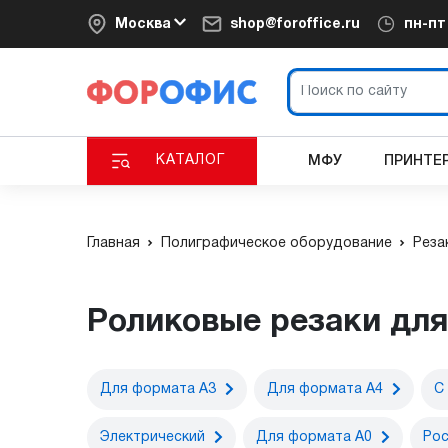
Москва
shop@foroffice.ru
пн-п
КАТАЛОГ
МФУ
ПРИНТЕ
Главная
Полиграфическое оборудование
Реза
Роликовые резаки дл
Для формата А3
Для формата А4
С
Электрический
Для формата А0
Рос