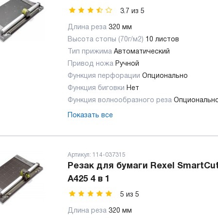
3.7
из
5
Длина реза
320 мм
Высота стопы (70г/м2)
10 листов
Тип прижима
Автоматический
Привод ножа
Ручной
Функция перфорации
Опционально
Функция биговки
Нет
Функция волнообразного реза
Опциональн
Показать все
Артикул:
114-037315
Резак для бумаги Rexel SmartCut
A425 4 в 1
5
из
5
Длина реза
320 мм