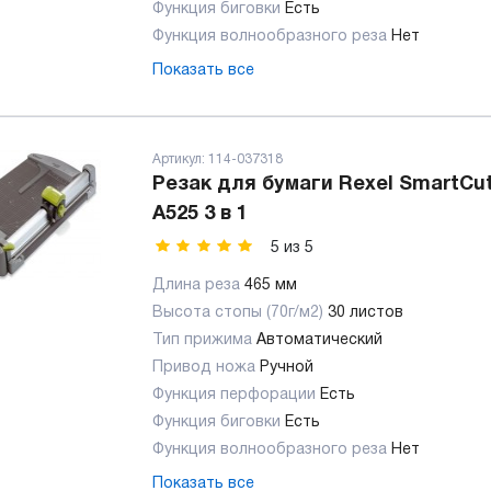
Функция биговки
Есть
Функция волнообразного реза
Нет
Показать все
Артикул:
114-037318
Резак для бумаги Rexel SmartCut
A525 3 в 1
5
из
5
Длина реза
465 мм
Высота стопы (70г/м2)
30 листов
Тип прижима
Автоматический
Привод ножа
Ручной
Функция перфорации
Есть
Функция биговки
Есть
Функция волнообразного реза
Нет
Показать все