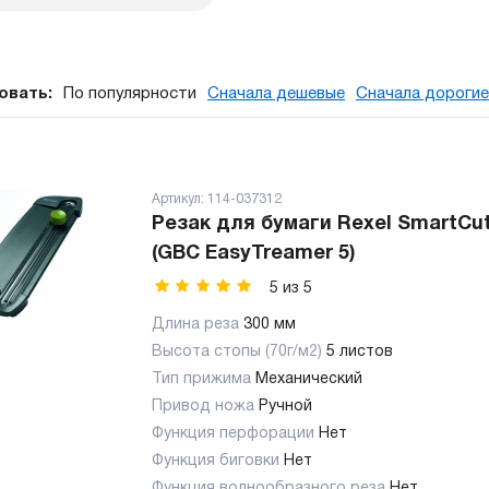
овать:
По популярности
Сначала дешевые
Сначала дорогие
Артикул:
114-037312
Резак для бумаги Rexel SmartCu
(GBC EasyTreamer 5)
5
из
5
Длина реза
300 мм
Высота стопы (70г/м2)
5 листов
Тип прижима
Механический
Привод ножа
Ручной
Функция перфорации
Нет
Функция биговки
Нет
Функция волнообразного реза
Нет