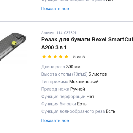
Показать все
Артикул:
114-037321
Резак для бумаги Rexel SmartCut
A200 3 в 1
5
из
5
Длина реза
300 мм
Высота стопы (70г/м2)
5 листов
Тип прижима
Механический
Привод ножа
Ручной
Функция перфорации
Нет
Функция биговки
Есть
Функция волнообразного реза
Есть
Показать все