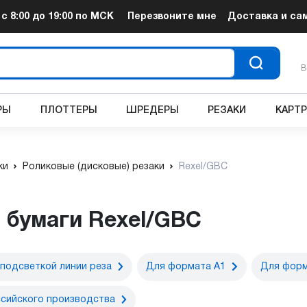
т
с 8:00 до 19:00
по МСК
Перезвоните мне
Доставка и са
В
РЫ
ПЛОТТЕРЫ
ШРЕДЕРЫ
РЕЗАКИ
КАРТ
ки
Роликовые (дисковые) резаки
Rexel/GBC
я бумаги Rexel/GBC
 подсветкой линии реза
Для формата А1
Для форм
сийского производства