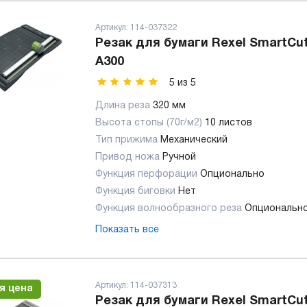
Артикул:
114-037322
Резак для бумаги Rexel SmartCut
A300
5
из
5
Длина реза
320 мм
Высота стопы (70г/м2)
10 листов
Тип прижима
Механический
Привод ножа
Ручной
Функция перфорации
Опционально
Функция биговки
Нет
Функция волнообразного реза
Опциональн
Показать все
Артикул:
114-037313
я цена
Резак для бумаги Rexel SmartCu