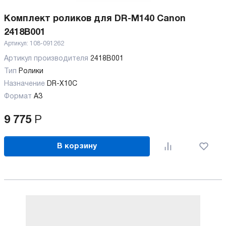
Комплект роликов для DR-M140 Canon
2418B001
Артикул:
108-091262
Артикул производителя
2418B001
Тип
Ролики
Назначение
DR-X10C
Формат
А3
9 775
Р
В корзину