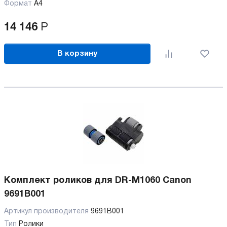
Формат
А4
14 146
Р
В корзину
Комплект роликов для DR-M1060 Canon
9691B001
Артикул производителя
9691B001
Тип
Ролики