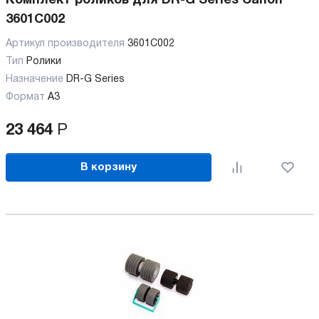
Комплект роликов для DR-G Series Canon
3601C002
Артикул производителя
3601C002
Тип
Ролики
Назначение
DR-G Series
Формат
А3
23 464
Р
В корзину