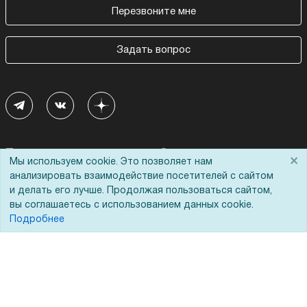
Перезвоните мне
Задать вопрос
Покупателям
О компании
×
Мы используем cookie. Это позволяет нам
анализировать взаимодействие посетителей с сайтом
Акции
О нас
и делать его лучше. Продолжая пользоваться сайтом,
вы соглашаетесь с использованием данных cookie.
Доставка
Сертификаты
Подробнее
Оплата
Новости
Для дилеров
Статьи
Лизинг
Контакты
Кредитование
Демопоказ