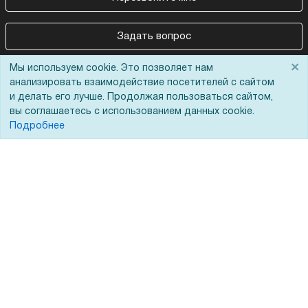
Задать вопрос
×
Мы используем cookie. Это позволяет нам
анализировать взаимодействие посетителей с сайтом
и делать его лучше. Продолжая пользоваться сайтом,
вы соглашаетесь с использованием данных cookie.
Подробнее
Покупателям
О компании
Акции
О нас
Доставка
Сертификаты
Оплата
Новости
Для дилеров
Статьи
Лизинг
Контакты
Кредитование
Демопоказ
Госучреждениям