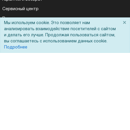
Сервисный центр
Вакансии
×
Мы используем cookie. Это позволяет нам
Обратная связь
анализировать взаимодействие посетителей с сайтом
и делать его лучше. Продолжая пользоваться сайтом,
Для Таможенного союза
вы соглашаетесь с использованием данных cookie.
Подробнее
Запрос актов сверки
© 2002 - 2026 Форофис – поставки оборудования для бизнеса:
полиграфического, банковского, презентационного и оргтехники
На информационном ресурсе применяются
рекомендательные
технологии
Наш сайт защищен с помощью Yandex SmartCaptcha и
соответствует
политике обработки данных
Политика обработки персональных данных