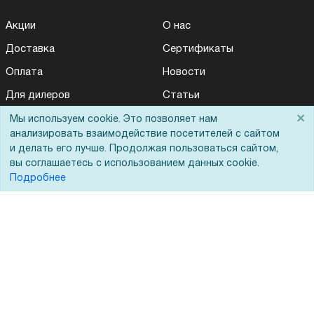
Акции
О нас
Доставка
Сертификаты
Оплата
Новости
Для дилеров
Статьи
×
Лизинг
Контакты
Мы используем cookie. Это позволяет нам
анализировать взаимодействие посетителей с сайтом
Кредитование
Демопоказ
и делать его лучше. Продолжая пользоваться сайтом,
вы соглашаетесь с использованием данных cookie.
Госучреждениям
Подробнее
Тендеры
Бренды
ЭДО
Помощь