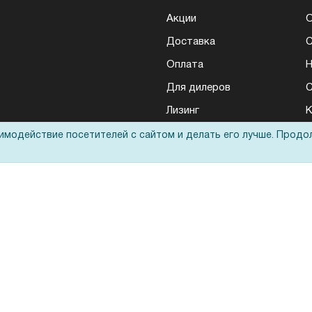
Акции
О
Доставка
Оплата
Н
Для дилеров
С
Лизинг
К
Кредитование
Д
аимодействие посетителей с сайтом и делать его лучше. Продо
Госучреждениям
Тендеры
Бренды
ЭДО
Запрос актов сверки