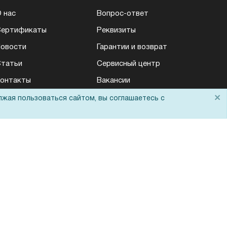
 нас
Вопрос-ответ
Сертификаты
Реквизиты
овости
Гарантии и возврат
татьи
Сервисный центр
онтакты
Вакансии
×
емопоказ
Обратная связь
лжая пользоваться сайтом, вы соглашаетесь с
Для Таможенного
союза