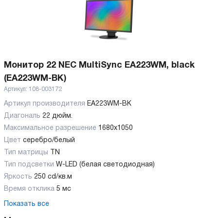
Монитор 22 NEC MultiSync EA223WM, black
(EA223WM-BK)
Артикул:
108-003172
Артикул производителя
EA223WM-BK
Диагональ
22 дюйм.
Максимальное разрешение
1680x1050
Цвет
серебро/белый
Тип матрицы
TN
Тип подсветки
W-LED (белая светодиодная)
Яркость
250 cd/кв.м
Время отклика
5 мс
Показать все