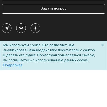
Задать вопрос
Покупателям
О компании
×
Мы используем cookie. Это позволяет нам
анализировать взаимодействие посетителей с сайтом
Акции
О нас
и делать его лучше. Продолжая пользоваться сайтом,
вы соглашаетесь с использованием данных cookie.
Доставка
Сертификаты
Подробнее
Оплата
Новости
Для дилеров
Статьи
Лизинг
Контакты
Кредитование
Демопоказ
Госучреждениям