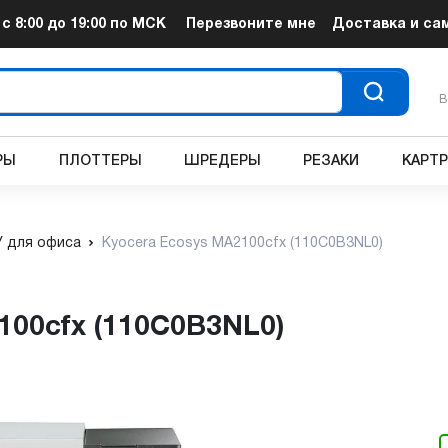
т
с 8:00 до 19:00
по МСК
Перезвоните мне
Доставка и са
В
РЫ
ПЛОТТЕРЫ
ШРЕДЕРЫ
РЕЗАКИ
КАРТ
 для офиса
Kyocera Ecosys MA2100cfx (110C0B3NL0)
100cfx (110C0B3NL0)