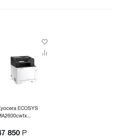
Kyocera ECOSYS
A2600cwfx...
47 850
Р