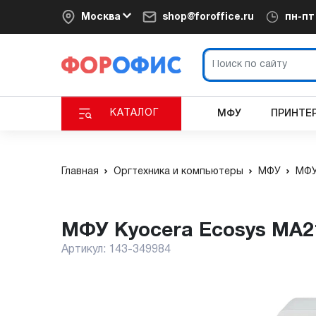
Москва
shop@foroffice.ru
пн-п
КАТАЛОГ
МФУ
ПРИНТЕ
Главная
Оргтехника и компьютеры
МФУ
МФУ
МФУ Kyocera Ecosys MA2
Артикул:
143-349984