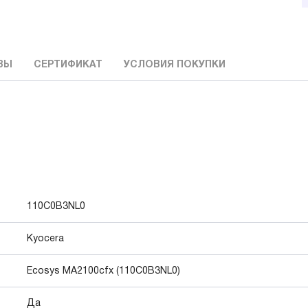
ВЫ
СЕРТИФИКАТ
УСЛОВИЯ ПОКУПКИ
110C0B3NL0
Kyocera
Ecosys MA2100cfx (110C0B3NL0)
Да