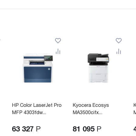
HP Color LaserJet Pro
Kyocera Ecosys
MFP 4303fdw...
MA3500cifx...
M
63 327
Р
81 095
Р