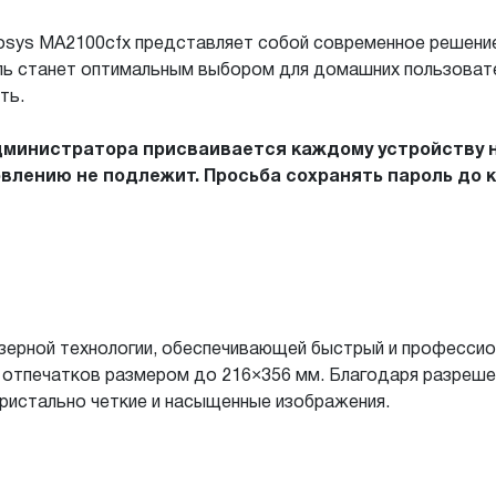
sys MA2100cfx представляет собой современное решение
ель станет оптимальным выбором для домашних пользоват
ть.
дминистратора присваивается каждому устройству 
овлению не подлежит. Просьба сохранять пароль до 
азерной технологии, обеспечивающей быстрый и професси
тпечатков размером до 216×356 мм. Благодаря разрешени
кристально четкие и насыщенные изображения.