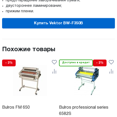
предотвращение заворачивания бумаги;
двустороннее ламинирование;
прижим пленки.
Купить Vektor BW-F350B
Похожие товары
- 3%
Доступно в кредит
- 3%
Bulros FM 650
Bulros professional series
6582S