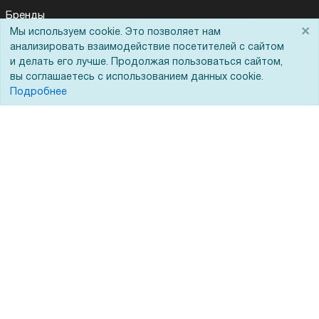
Бренды
×
Мы используем cookie. Это позволяет нам
Для Вас доступно эксклюзивное приложение при
ЭДО
×
заказе этого товара
анализировать взаимодействие посетителей с сайтом
и делать его лучше. Продолжая пользоваться сайтом,
вы соглашаетесь с использованием данных cookie.
Получить скидку
Не показывать
Помощь
Подробнее
Вопрос-ответ
Реквизиты
Гарантии и возврат
Сервисный центр
Вакансии
Обратная связь
Для Таможенного союза
Запрос актов сверки