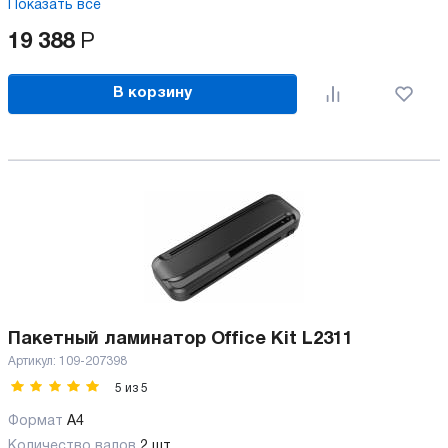
Показать все
19 388
Р
В корзину
Пакетный ламинатор Office Kit L2311
Артикул:
109-207398
5
из
5
Формат
A4
Количество валов
2 шт