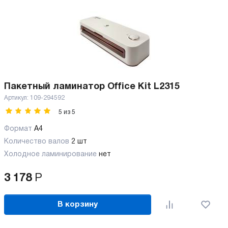
Пакетный ламинатор Office Kit L2315
Артикул:
109-294592
5
из
5
Формат
A4
Количество валов
2 шт
Холодное ламинирование
нет
3 178
Р
В корзину