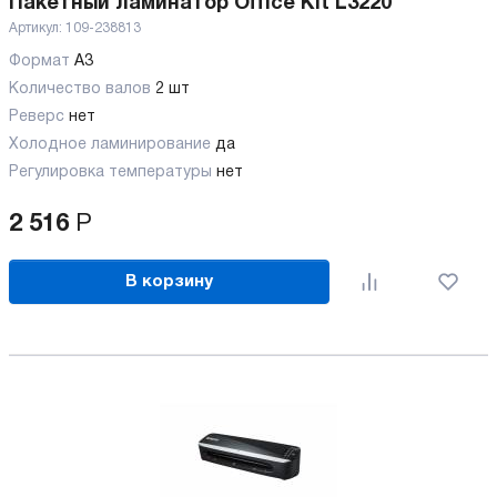
Пакетный ламинатор Office Kit L3220
Артикул:
109-238813
Формат
A3
Количество валов
2 шт
Реверс
нет
Холодное ламинирование
да
Регулировка температуры
нет
2 516
Р
В корзину