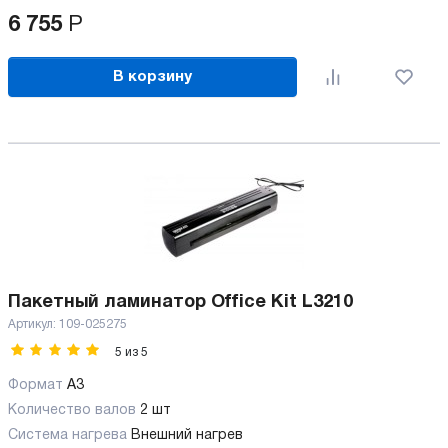
6 755
Р
В корзину
Пакетный ламинатор Office Kit L3210
Артикул:
109-025275
5
из
5
Формат
A3
Количество валов
2 шт
Cистема нагрева
Внешний нагрев