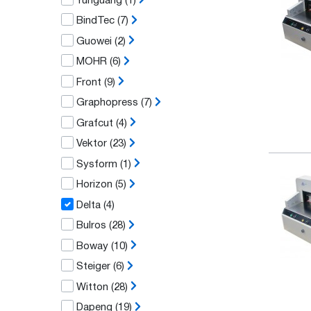
Yunguang
(1)
BindTec
(7)
Guowei
(2)
MOHR
(6)
Front
(9)
Graphopress
(7)
Grafcut
(4)
Vektor
(23)
Sysform
(1)
Horizon
(5)
Delta
(4)
Bulros
(28)
Boway
(10)
Steiger
(6)
Witton
(28)
Dapeng
(19)