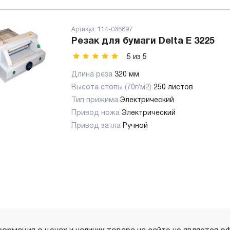
Артикул:
114-036897
Резак для бумаги Delta E 3225
5
из
5
Длина реза
320 мм
Высота стопы (70г/м2)
250 листов
Тип прижима
Электрический
Привод ножа
Электрический
Привод затла
Ручной