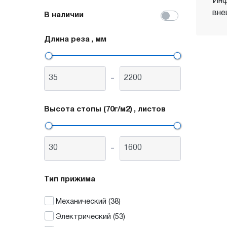
Инф
вне
В наличии
Длина реза
, мм
-
Высота стопы (70г/м2)
, листов
-
Тип прижима
Механический
(38)
Электрический
(53)