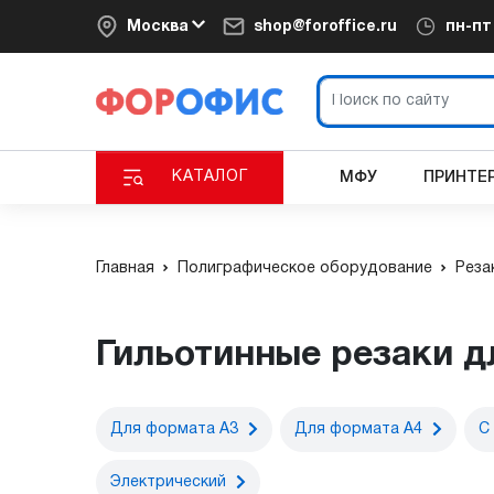
Москва
shop@foroffice.ru
пн-п
КАТАЛОГ
МФУ
ПРИНТЕ
Главная
Полиграфическое оборудование
Реза
Гильотинные резаки д
Для формата А3
Для формата А4
С
Электрический