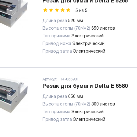
Резак для бумаги Delta E 5265
5
из
5
Длина реза
520 мм
Высота стопы (70г/м2)
650 листов
Тип прижима
Электрический
Привод ножа
Электрический
Привод затла
Электрический
Артикул:
114-036901
Резак для бумаги Delta E 6580
Длина реза
650 мм
Высота стопы (70г/м2)
800 листов
Тип прижима
Электрический
Привод затла
Электрический