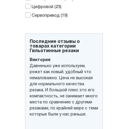
Цифровой
(23)
Сервопривод
(19)
Последние отзывы о
товарах категории
Гильотинные резаки
Михаил
Виктория
Евгений М.
Олег
Несмотря на обилие элементов
Давненько уже используем,
Брал в типографию этот дорогой
Резак без проблем пачку формат
управления, работу способен
режет как новый, удобный что
и мощный резак. Благодаря
А3 разваливает в два прохода,
делать по нажатию одной
немаловажно. Цена не высокая
небольшим габаритам, быстро
эксплуатировать удобно, и –
кнопки. Все подвижные
для нормального качества
нашли ему подходящее место.
немаловажно – безопасен, ножи
элементы, включая прижим,
резака. И большой плюс это его
Работать очень удобно,
всё-таки.
электрические, так что точность
компактность, не занимает много
электроприводы избавляют от
работы высочайшая. Срез
места по сравнению с другими
надобности применения
получается идеально ровный в
резаками, по крайней мере с теми
физических усилий во время
независимости от толщины
которые были у нас раньше.
всего процесса резки. Теперь
пачки. Нож съемный, никаких
один работник свободно
проблем с заточкой, к тому же
обслуживает многотысячные