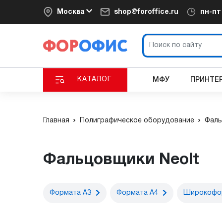
Москва
shop@foroffice.ru
пн-п
КАТАЛОГ
МФУ
ПРИНТЕ
Главная
Полиграфическое оборудование
Фаль
Фальцовщики Neolt
Формата А3
Формата А4
Широкофо