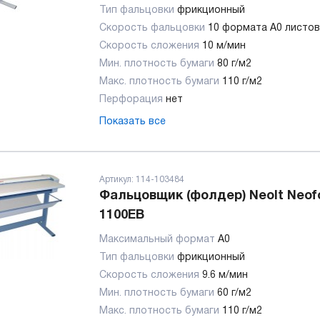
Тип фальцовки
фрикционный
Скорость фальцовки
10 формата А0 листов
Скорость сложения
10 м/мин
Мин. плотность бумаги
80 г/м2
Макс. плотность бумаги
110 г/м2
Перфорация
нет
Показать все
Артикул:
114-103484
Фальцовщик (фолдер) Neolt Neof
1100EB
Максимальный формат
А0
Тип фальцовки
фрикционный
Скорость сложения
9.6 м/мин
Мин. плотность бумаги
60 г/м2
Макс. плотность бумаги
110 г/м2