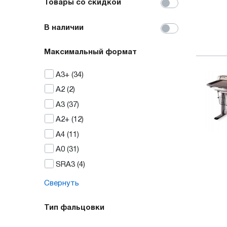
Товары со скидкой
В наличии
Максимальный формат
А3+
(34)
А2
(2)
А3
(37)
А2+
(12)
А4
(11)
А0
(31)
SRA3
(4)
Свернуть
Тип фальцовки