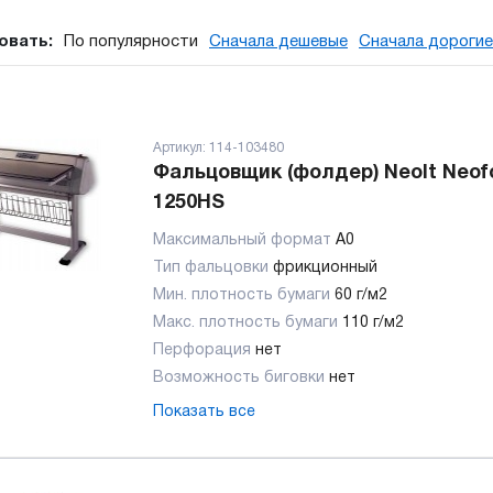
овать:
По популярности
Сначала дешевые
Сначала дорогие
Артикул:
114-103480
Фальцовщик (фолдер) Neolt Neof
1250HS
Максимальный формат
А0
Тип фальцовки
фрикционный
Мин. плотность бумаги
60 г/м2
Макс. плотность бумаги
110 г/м2
Перфорация
нет
Возможность биговки
нет
Показать все