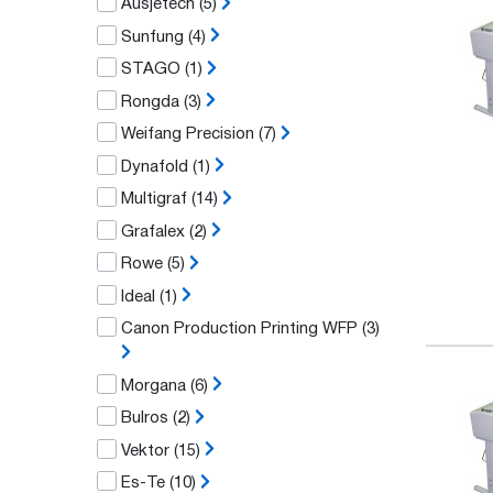
Ausjetech
(5)
Sunfung
(4)
STAGO
(1)
Rongda
(3)
Weifang Precision
(7)
Dynafold
(1)
Multigraf
(14)
Grafalex
(2)
Rowe
(5)
Ideal
(1)
Canon Production Printing WFP
(3)
Morgana
(6)
Bulros
(2)
Vektor
(15)
Es-Te
(10)