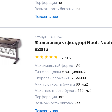
Перфорация
нет
Возможность биговки
нет
Показать все
Артикул:
114-103479
Фальцовщик (фолдер) Neolt Neof
920HS
5
из
5
Максимальный формат
А0
Тип фальцовки
фрикционный
Скорость сложения
35 м/мин
Мин. плотность бумаги
60 г/м2
Макс. плотность бумаги
110 г/м2
Перфорация
нет
Возможность биговки
нет
Показать все