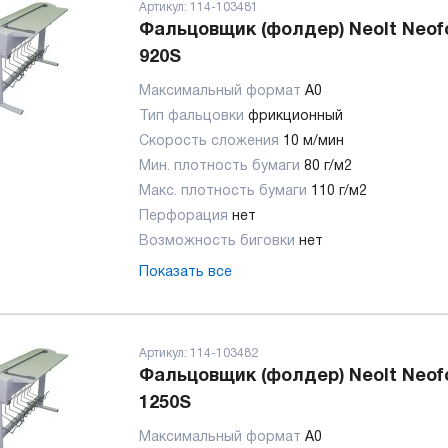
Артикул:
114-103481
Фальцовщик (фолдер) Neolt Neof
920S
Максимальный формат
А0
Тип фальцовки
фрикционный
Скорость сложения
10 м/мин
Мин. плотность бумаги
80 г/м2
Макс. плотность бумаги
110 г/м2
Перфорация
нет
Возможность биговки
нет
Показать все
Артикул:
114-103482
Фальцовщик (фолдер) Neolt Neof
1250S
Максимальный формат
А0